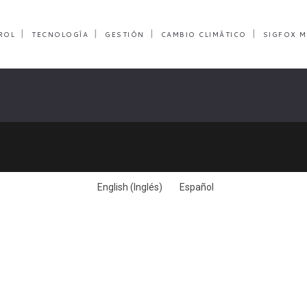
ROL
TECNOLOGÍA
GESTIÓN
CAMBIO CLIMÁTICO
SIGFOX M
English
(
Inglés
)
Español