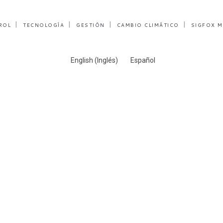
ROL
TECNOLOGÍA
GESTIÓN
CAMBIO CLIMÁTICO
SIGFOX M
English
(
Inglés
)
Español