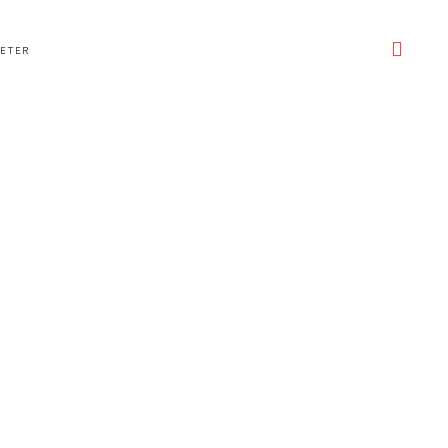
ETER
POLITICA DE COOKIES
AVISO LEGAL