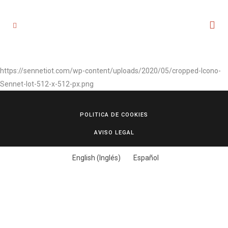
https://sennetiot.com/wp-content/uploads/2020/05/cropped-Icono-
Sennet-Iot-512-x-512-px.png
POLITICA DE COOKIES
AVISO LEGAL
English
(
Inglés
)
Español