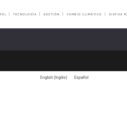
ROL
TECNOLOGÍA
GESTIÓN
CAMBIO CLIMÁTICO
SIGFOX M
English
(
Inglés
)
Español