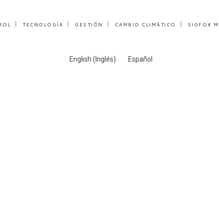
ROL
TECNOLOGÍA
GESTIÓN
CAMBIO CLIMÁTICO
SIGFOX M
English
(
Inglés
)
Español