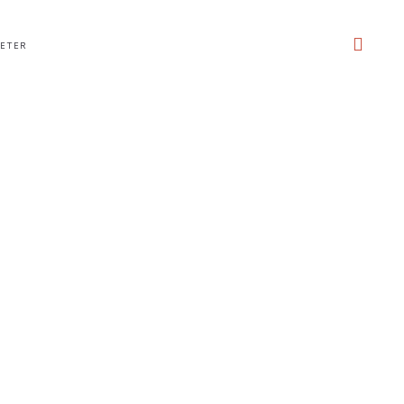
ETER
POLITICA DE COOKIES
AVISO LEGAL