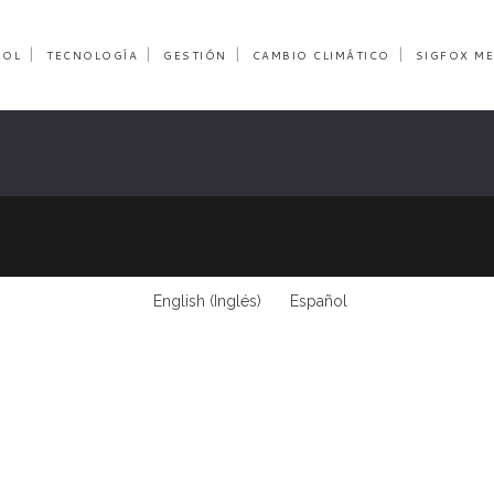
ROL
TECNOLOGÍA
GESTIÓN
CAMBIO CLIMÁTICO
SIGFOX ME
English
(
Inglés
)
Español